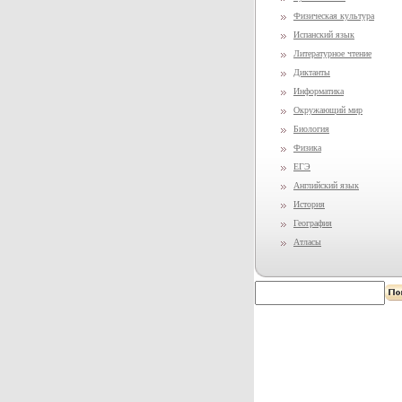
Физическая культура
Испанский язык
Литературное чтение
Диктанты
Информатика
Окружающий мир
Биология
Физика
ЕГЭ
Английский язык
История
География
Атласы