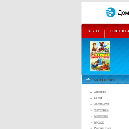
КАТЕГОРИИ:
Дневники
Пьесы
Хрестоматия
Фортепиано
Математика
Музыка
Русский язык