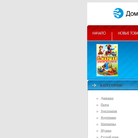
КАТЕГОРИИ:
Дневники
Пьесы
Хрестоматия
Фортепиано
Математика
Музыка
Русский язык