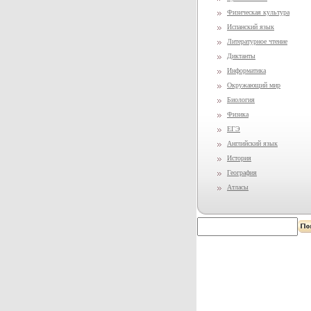
Физическая культура
Испанский язык
Литературное чтение
Диктанты
Информатика
Окружающий мир
Биология
Физика
ЕГЭ
Английский язык
История
География
Атласы