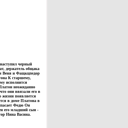
, наступил черный
ат, держатель общака
ья Веня и Фащкцпедор
тона К старшему,
ему исполнится
 Платон неожиданно
что они ввязали его в
о жизни появляется
тся в доме Платона в
спасает Федю Он
ен его младший сын -
тор Нина Васина.