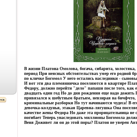
В жизни Платона Омолова, богача, сибарита, холостяка
период При неясных обстоятельствах умер его родной бр
по кличке Богомол У него остались наследники - сынов
И вот эти два племянничка поселяются в квартире Пла
Федору, должно перейти "дело" папаши после того, как 
двадцать один год Но до дня рождения еще надо дожить
привязался к шебутным братьям, невзирая на бичфчто, 
криминальные разборки Но тут начинаются чудеса! В ег
девочка-колдунья, этакая Царевна-лягушка Она поселяе
качестве жены Федора Но даже эта прорицательница не 
погибает Теперь унаследовать миллионы Богомола долж
Веня Доживет ли он до этой поры? Платон не уверен Ав