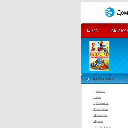
КАТЕГОРИИ:
Дневники
Пьесы
Хрестоматия
Фортепиано
Математика
Музыка
Русский язык