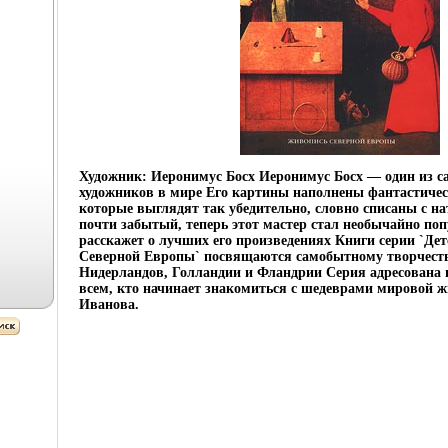
Художник: Иеронимус Босх Иеронимус Босх — один из с
художников в мире Его картины наполнены фантастиче
которые выглядят так убедительно, словно списаны с н
почти забытый, теперь этот мастер стал необычайно по
расскажет о лучших его произведениях Книги серии `Де
Северной Европы` посвящаются самобытному творчест
Нидерландов, Голландии и Фландрии Серия адресована
всем, кто начинает знакомиться с шедеврами мировой
Иванова.