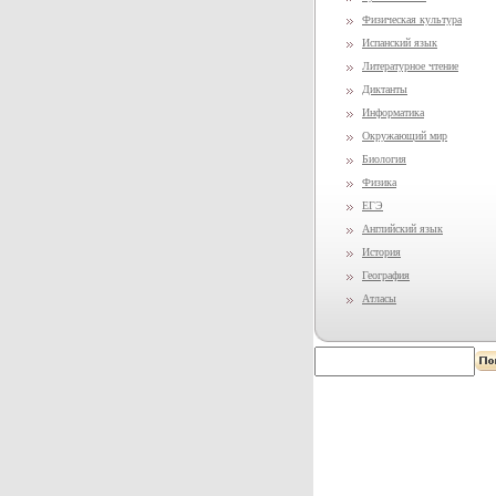
Физическая культура
Испанский язык
Литературное чтение
Диктанты
Информатика
Окружающий мир
Биология
Физика
ЕГЭ
Английский язык
История
География
Атласы