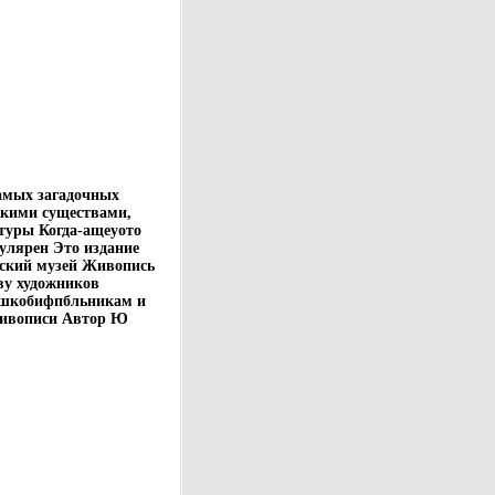
амых загадочных
скими существами,
атуры Когда-ащеуото
пулярен Это издание
тский музей Живопись
ву художников
 шкобифпбльникам и
 живописи Автор Ю