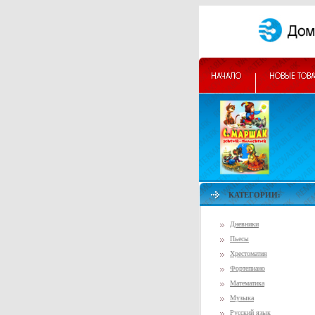
КАТЕГОРИИ:
Дневники
Пьесы
Хрестоматия
Фортепиано
Математика
Музыка
Русский язык