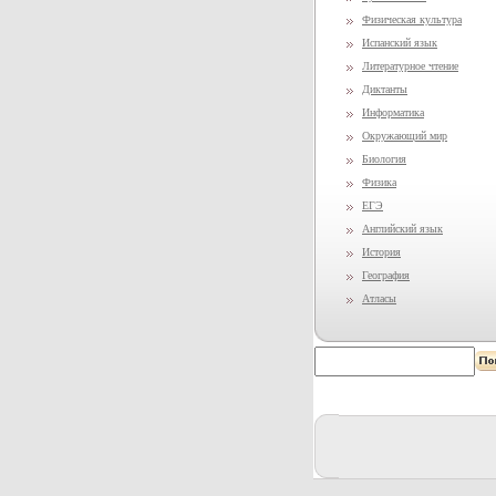
Физическая культура
Испанский язык
Литературное чтение
Диктанты
Информатика
Окружающий мир
Биология
Физика
ЕГЭ
Английский язык
История
География
Атласы