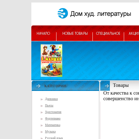
Товары
КАТЕГОРИИ:
От качества к с
совершенство и
Дневники
Пьесы
Хрестоматия
Фортепиано
Математика
Музыка
Русский язык