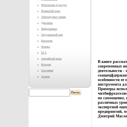
Физическая культура
Испанский язык
Литературное чтение
Диктанты
Информатика
Окружающий мир
Биология
Физика
ЕГЭ
Английский язык
В книге рассма
История
современных ин
деятельности -
География
соащецфдержани
Атласы
особенности ее 
инструмента дл
Примеры испол
читбифрхателю 
по самооценке, 
различных уров
экспертной оце
предприятий, м
Дмитрий Масло