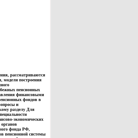
ения, рассматриваются
, модели построения
нного
убежных пенсионных
равления финансовыми
пенсионных фондов в
вопросы и
кому разделу Для
специальности
ансово-экономических
 органов
ного фонда РФ,
ов пенсионной системы