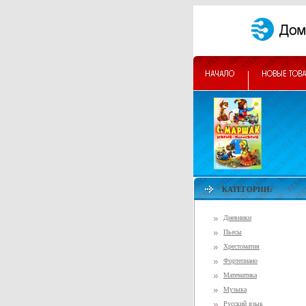
КАТЕГОРИИ:
Дневники
Пьесы
Хрестоматия
Фортепиано
Математика
Музыка
Русский язык