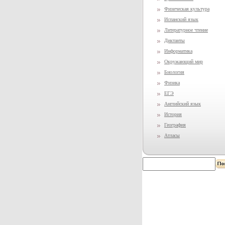
Физическая культура
Испанский язык
Литературное чтение
Диктанты
Информатика
Окружающий мир
Биология
Физика
ЕГЭ
Английский язык
История
География
Атласы