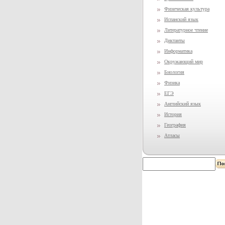
Физическая культура
Испанский язык
Литературное чтение
Диктанты
Информатика
Окружающий мир
Биология
Физика
ЕГЭ
Английский язык
История
География
Атласы