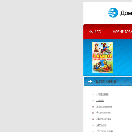
КАТЕГОРИИ:
Дневники
Пьесы
Хрестоматия
Фортепиано
Математика
Музыка
Русский язык