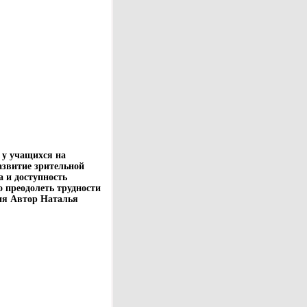
 у учащихся на
азвитие зрительной
 и доступность
преодолеть трудности
ния Автор Наталья