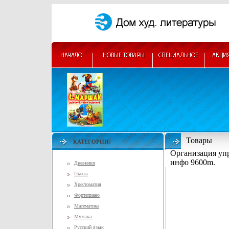
Товары
КАТЕГОРИИ:
Организация упр
инфо 9600m.
Дневники
Пьесы
Хрестоматия
Фортепиано
Математика
Музыка
Русский язык