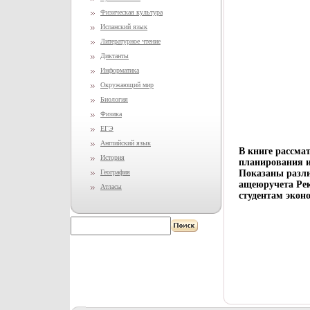
Физическая культура
Испанский язык
Литературное чтение
Диктанты
Информатика
Окружающий мир
Биология
Физика
ЕГЭ
Английский язык
В книге рассма
История
планирования и
География
Показаны разли
ащеюручета Рек
Атласы
студентам экон