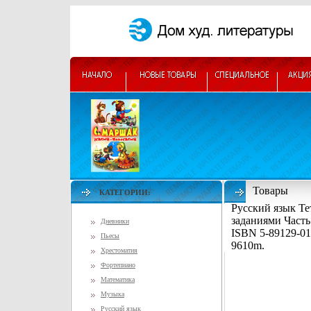
Товары
КАТЕГОРИИ:
Русский язык Те
заданиями Часть
Дневники
ISBN 5-89129-01
Пьесы
9610m.
Хрестоматия
Фортепиано
Математика
Музыка
Русский язык