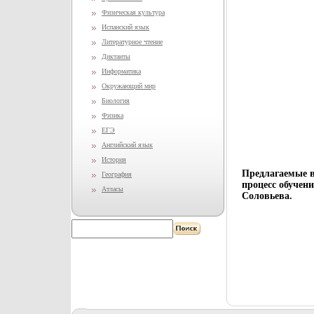
Физическая культура
Испанский язык
Литературное чтение
Диктанты
Информатика
Окружающий мир
Биология
Физика
ЕГЭ
Английский язык
История
Предлагаемые 
География
процесс обучен
Атласы
Соловьева.