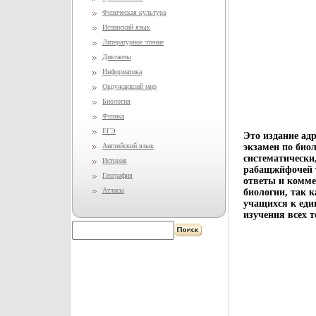
Физическая культура
Испанский язык
Литературное чтение
Диктанты
Информатика
Окружающий мир
Биология
Физика
ЕГЭ
Это издание ад
Английский язык
экзамен по био
систематически
История
рабащжйфочей т
География
ответы и комме
Атласы
биологии, так 
учащихся к еди
изучения всех 