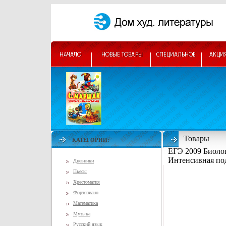
Товары
КАТЕГОРИИ:
ЕГЭ 2009 Биоло
Интенсивная по
Дневники
Пьесы
Хрестоматия
Фортепиано
Математика
Музыка
Русский язык