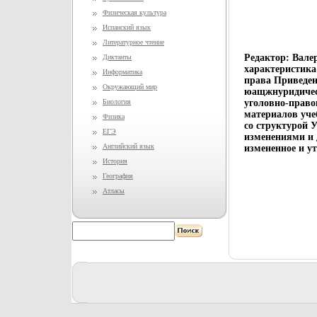
Физическая культура
Испанский язык
Литературное чтение
Редактор: Вале
Диктанты
характеристика
Информатика
права Приведен
Окружающий мир
юащжнуридичес
Биология
уголовно-право
материалов уче
Физика
со структурой 
ЕГЭ
изменениями и д
Английский язык
измененное и у
История
География
Атласы