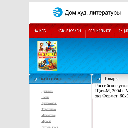
Товары
КАТЕГОРИИ:
Российское угол
Щит-М, 2004 г М
Дневники
экз Формат: 60x
Пьесы
Хрестоматия
Фортепиано
Математика
Музыка
Русский язык