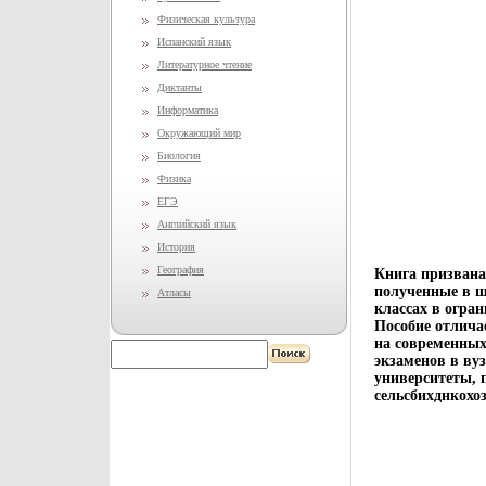
Физическая культура
Испанский язык
Литературное чтение
Диктанты
Информатика
Окружающий мир
Биология
Физика
ЕГЭ
Английский язык
История
География
Книга призвана
полученные в ш
Атласы
классах в огра
Пособие отлича
на современных
экзаменов в ву
университеты, 
сельсбихднкохо