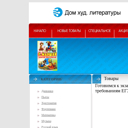
Товары
КАТЕГОРИИ:
Готовимся к экз
требованиям ЕГЭ
Дневники
Пьесы
Хрестоматия
Фортепиано
Математика
Музыка
Русский язык