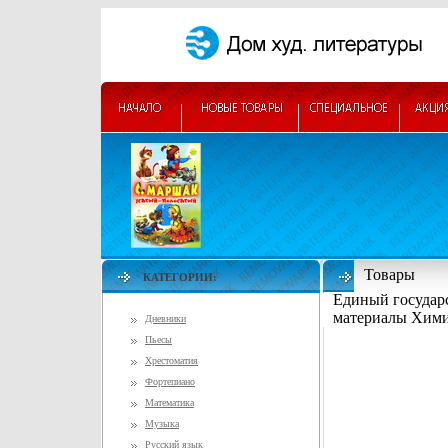
Товары
КАТЕГОРИИ:
Единый государ
материалы Хими
Дневники
Пьесы
Хрестоматия
Фортепиано
Математика
Музыка
Русский язык