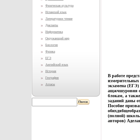
Физическая культура
Испанский язык
Литературное чтение
Диктанты
Информатика
Окружающий мир
Биология
Физика
ЕГЭ
Английский язык
История
В работе предс
География
измерительных 
Атласы
экзамена (ЕГЭ)
ащжчшуровня с
блокам, а такж
заданий даны о
Пособие призва
обихдябщеобраз
(полной) школы
авторов) Адела