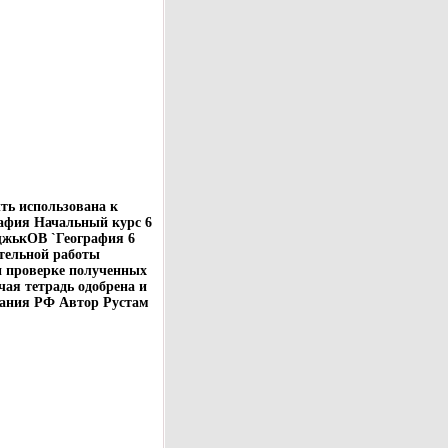
ть использована к
афия Начальный курс 6
ащжькОВ `География 6
ятельной работы
и проверке полученных
чая тетрадь одобрена и
вания РФ Автор Рустам