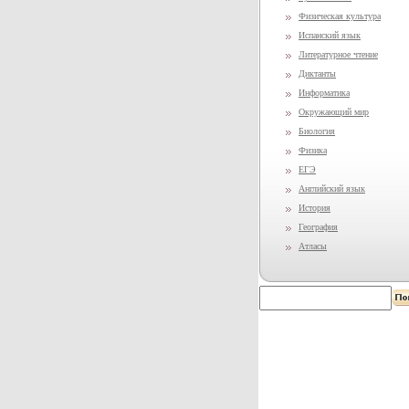
Физическая культура
Испанский язык
Литературное чтение
Диктанты
Информатика
Окружающий мир
Биология
Физика
ЕГЭ
Английский язык
История
География
Атласы