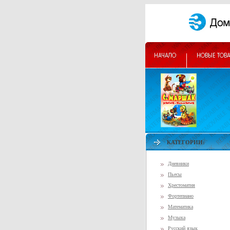
КАТЕГОРИИ:
Дневники
Пьесы
Хрестоматия
Фортепиано
Математика
Музыка
Русский язык