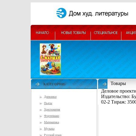
Товары
КАТЕГОРИИ:
Деловое проект
Издательство: Б
Дневники
02-2 Тираж: 350
Пьесы
Хрестоматия
Фортепиано
Математика
Музыка
Русский язык