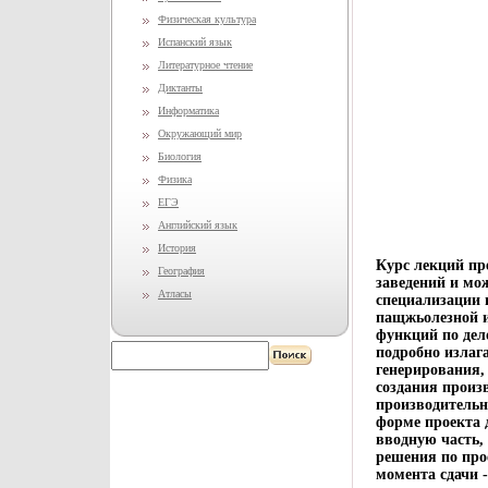
Физическая культура
Испанский язык
Литературное чтение
Диктанты
Информатика
Окружающий мир
Биология
Физика
ЕГЭ
Английский язык
История
Курс лекций пр
География
заведений и мож
Атласы
специализации 
пащжьолезной и
функций по дел
подробно излаг
генерирования,
создания произ
производительн
форме проекта 
вводную часть,
решения по про
момента сдачи 