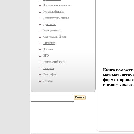
Физическая культура
Испанский язык
Литературное чтение
Диктанты
Информатика
Окружающий мир
Биология
Физика
ЕГЭ
Английский язык
История
Книга поможет 
География
математическую
форме с привле
Атласы
внеащжьюклассн