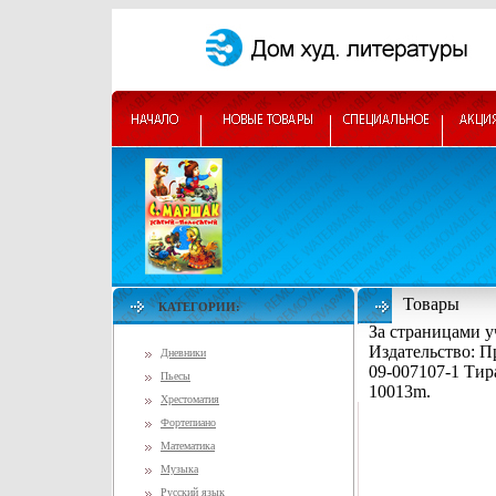
Товары
КАТЕГОРИИ:
За страницами у
Издательство: П
Дневники
09-007107-1 Тир
Пьесы
10013m.
Хрестоматия
Фортепиано
Математика
Музыка
Русский язык