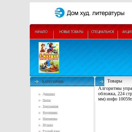
Товары
КАТЕГОРИИ:
Алгоритмы упра
обложка, 224 ст
Дневники
мм) инфо 10059
Пьесы
Хрестоматия
Фортепиано
Математика
Музыка
Русский язык