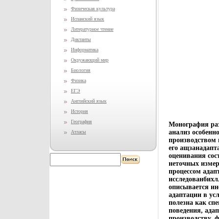
Физическая культура
Испанский язык
Литературное чтение
Диктанты
Информатика
Окружающий мир
Биология
Физика
ЕГЭ
Английский язык
История
География
Монография ра
анализ особенн
Атласы
производством 
его ащзанадапт
оценивания сос
неточных измер
процессом адап
исследованбихл
описывается ин
адаптации в ус
полезна как сп
поведения, ада
производству, 