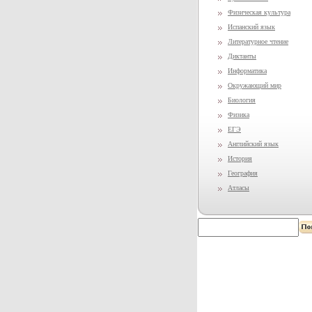
Физическая культура
Испанский язык
Литературное чтение
Диктанты
Информатика
Окружающий мир
Биология
Физика
ЕГЭ
Английский язык
История
География
Атласы