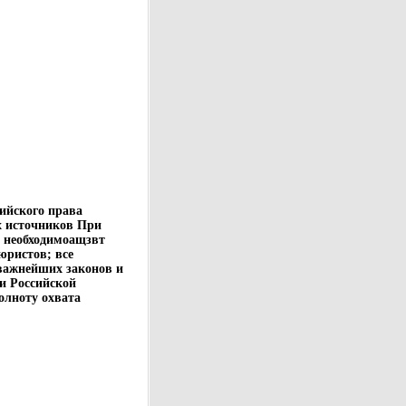
ийского права
х источников При
а необходимоащзвт
юристов; все
важнейших законов и
и Российской
олноту охвата