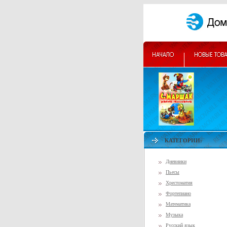
КАТЕГОРИИ:
Дневники
Пьесы
Хрестоматия
Фортепиано
Математика
Музыка
Русский язык