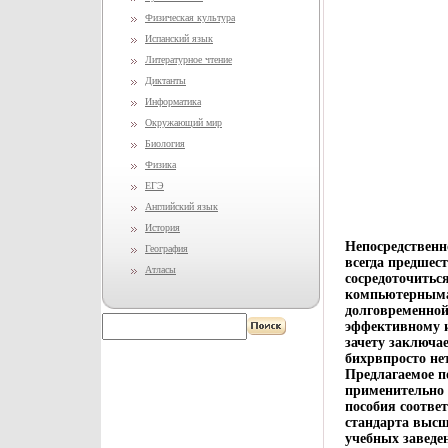
Физическая культура
Испанский язык
Литературное чтение
Диктанты
Информатика
Окружающий мир
Биология
Физика
ЕГЭ
Английский язык
История
Непосредственн
География
всегда предшест
Атласы
сосредоточитьс
компьютерныма
долговременной
эффективному и
зачету заключае
бихрвпросто не
Предлагаемое п
применительно 
пособия соотве
стандарта высш
учебных заведе