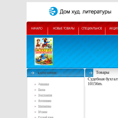
Товары
КАТЕГОРИИ:
Судебная бухгал
10156m.
Дневники
Пьесы
Хрестоматия
Фортепиано
Математика
Музыка
Русский язык