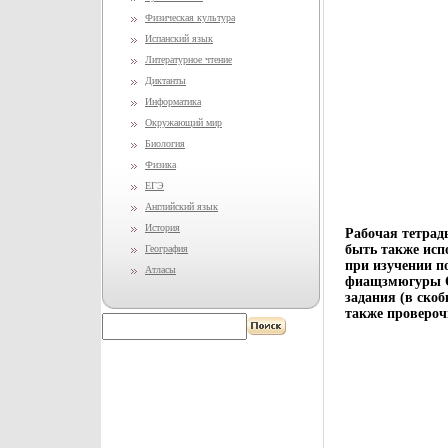
Физическая культура
Испанский язык
Литературное чтение
Диктанты
Информатика
Окружающий мир
Биология
Физика
ЕГЭ
Английский язык
История
Рабочая тетрад
быть также исп
География
при изучении п
Атласы
фиащзмюгуры О
задания (в скоб
также провероч