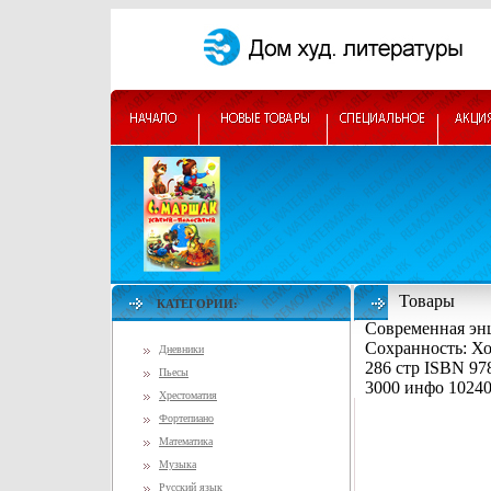
Товары
КАТЕГОРИИ:
Современная эн
Сохранность: Хо
Дневники
286 стр ISBN 978
Пьесы
3000 инфо 1024
Хрестоматия
Фортепиано
Математика
Музыка
Русский язык