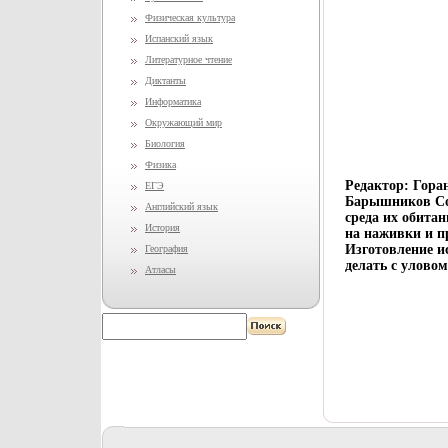
Физическая культура
Испанский язык
Литературное чтение
Диктанты
Информатика
Окружающий мир
Биология
Физика
Редактор: Гора
ЕГЭ
Барышников Со
Английский язык
среда их обита
История
на наживки и 
Изготовление и
География
делать с уловом
Атласы