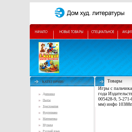
Товары
КАТЕГОРИИ:
Игры с пальчика
года Издательст
Дневники
005428-9, 5-271
Пьесы
мм) инфо 10388
Хрестоматия
Фортепиано
Математика
Музыка
Русский язык