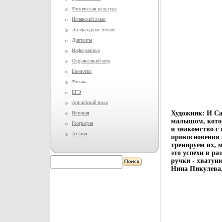
Физическая культура
Испанский язык
Литературное чтение
Диктанты
Информатика
Окружающий мир
Биология
Физика
ЕГЭ
Английский язык
Художник: И Сав
История
малышом, котор
География
и знакомство с
Атласы
прикосновения 
тренируем их, м
это успехи в ра
ручки - хватуню
Нина Пикулева