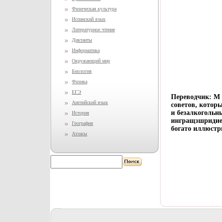
Физическая культура
Испанский язык
Литературное чтение
Диктанты
Информатика
Окружающий мир
Биология
Физика
ЕГЭ
Переводчик: М 
Английский язык
советов, котор
и безалкогольн
История
ингращзшридиен
География
богато иллюстр
Атласы