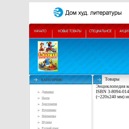
Товары
КАТЕГОРИИ:
Энциклопедия ко
ISBN 3-8094-014
Дневники
(~220x240 мм) и
Пьесы
Хрестоматия
Фортепиано
Математика
Музыка
Русский язык