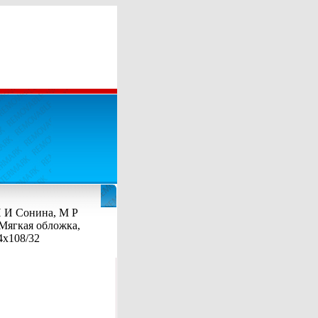
Н И Сонина, М Р
 Мягкая обложка,
4x108/32