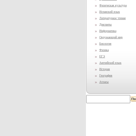
Физическая культура
Испанский язык
Литературное чтение
Диктанты
Информатика
Окружающий мир
Биология
Физика
ЕГЭ
Английский язык
История
География
Атласы