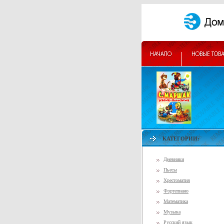
КАТЕГОРИИ:
Дневники
Пьесы
Хрестоматия
Фортепиано
Математика
Музыка
Русский язык