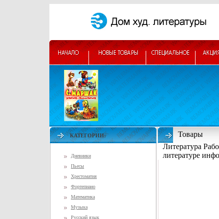
Товары
КАТЕГОРИИ:
Литература Рабо
литературе инфо
Дневники
Пьесы
Хрестоматия
Фортепиано
Математика
Музыка
Русский язык