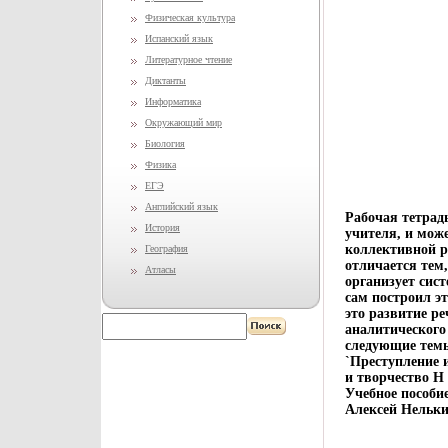
Физическая культура
Испанский язык
Литературное чтение
Диктанты
Информатика
Окружающий мир
Биология
Физика
ЕГЭ
Английский язык
Рабочая тетрадь
История
учителя, и мож
коллективной р
География
отличается тем
Атласы
организует сис
сам построил э
это развитие р
аналитического
следующие темы
`Преступление 
и творчество Н
Учебное пособи
Алексей Нельки