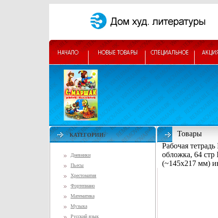
Товары
КАТЕГОРИИ:
Рабочая тетрадь
обложка, 64 стр
Дневники
(~145х217 мм) и
Пьесы
Хрестоматия
Фортепиано
Математика
Музыка
Русский язык