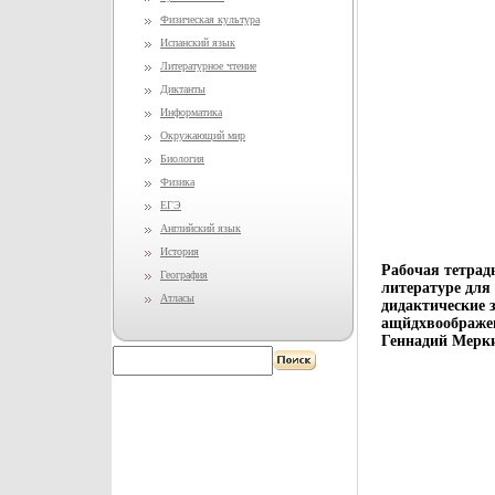
Физическая культура
Испанский язык
Литературное чтение
Диктанты
Информатика
Окружающий мир
Биология
Физика
ЕГЭ
Английский язык
История
Рабочая тетрад
География
литературе для
Атласы
дидактические 
ащйдхвоображен
Геннадий Мерк