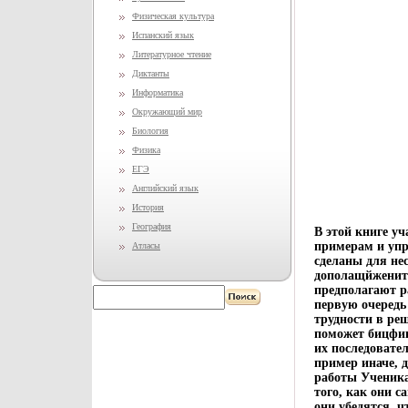
Физическая культура
Испанский язык
Литературное чтение
Диктанты
Информатика
Окружающий мир
Биология
Физика
ЕГЭ
Английский язык
История
География
В этой книге у
примерам и уп
Атласы
сделаны для не
дополащйжените
предполагают р
первую очередь
трудности в ре
поможет бицфив
их последовате
пример иначе, 
работы Ученика
того, как они с
они убедятся, ч