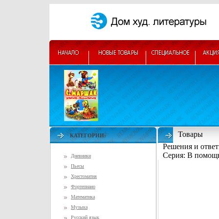
Товары
КАТЕГОРИИ:
Решения и ответ
Серия: В помощ
Дневники
Пьесы
Хрестоматия
Фортепиано
Математика
Музыка
Русский язык