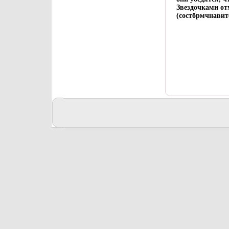
Звездочками о
(состбрмчнавите