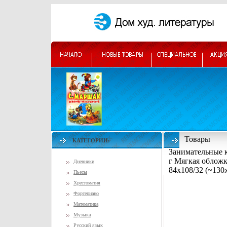
Товары
КАТЕГОРИИ:
Занимательные к
г Мягкая обложк
Дневники
84x108/32 (~130
Пьесы
Хрестоматия
Фортепиано
Математика
Музыка
Русский язык