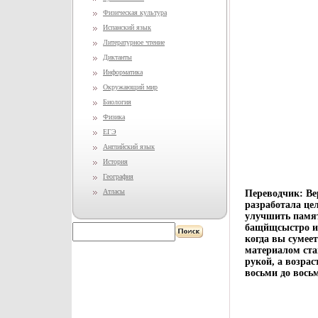
Физическая культура
Испанский язык
Литературное чтение
Диктанты
Информатика
Окружающий мир
Биология
Физика
ЕГЭ
Английский язык
История
География
Атласы
Переводчик: Ве
разработала це
улучшить памя
бащйщсыстро и 
когда вы сумее
материалом ста
рукой, а возрас
восьми до вось