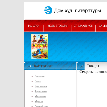
Товары
КАТЕГОРИИ:
Секреты шляпно
Дневники
Пьесы
Хрестоматия
Фортепиано
Математика
Музыка
Русский язык