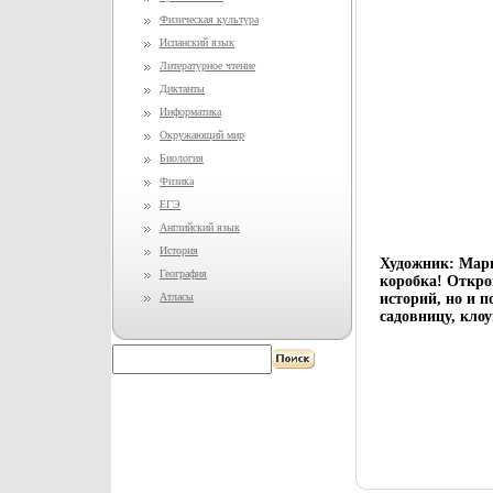
Физическая культура
Испанский язык
Литературное чтение
Диктанты
Информатика
Окружающий мир
Биология
Физика
ЕГЭ
Английский язык
История
Художник: Мари
География
коробка! Открой
Атласы
историй, но и 
садовницу, кло