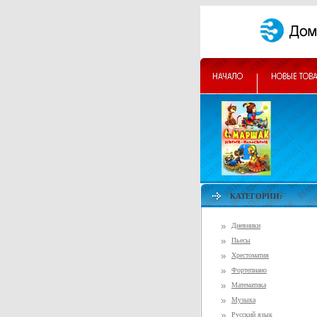
КАТЕГОРИИ:
Дневники
Пьесы
Хрестоматия
Фортепиано
Математика
Музыка
Русский язык