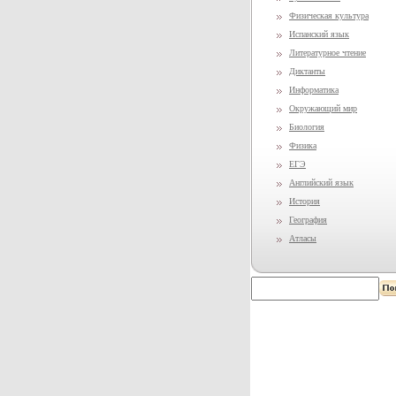
Физическая культура
Испанский язык
Литературное чтение
Диктанты
Информатика
Окружающий мир
Биология
Физика
ЕГЭ
Английский язык
История
География
Атласы