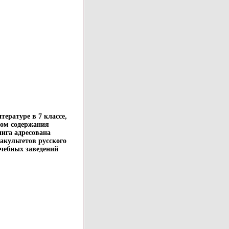
ературе в 7 классе,
мом содержания
нига адресована
акультетов русского
учебных заведений