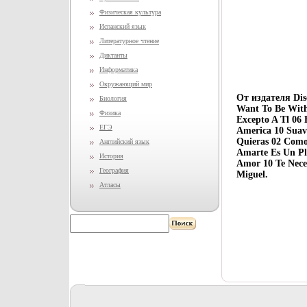
Физическая культура
Испанский язык
Литературное чтение
Диктанты
Информатика
Окружающий мир
От издателя Dis
Биология
Want To Be With
Физика
Excepto A Tl 06
ЕГЭ
America 10 Suave
Quieras 02 Como
Английский язык
Amarte Es Un Pl
История
Amor 10 Те Neces
География
Miguel.
Атласы