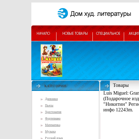
Товары
КАТЕГОРИИ:
Luis Miguel: Gr
(Подарочное изд
Дневники
"Никитин" Регио
Пьесы
инфо 12243m.
Хрестоматия
Фортепиано
Математика
Музыка
Русский язык