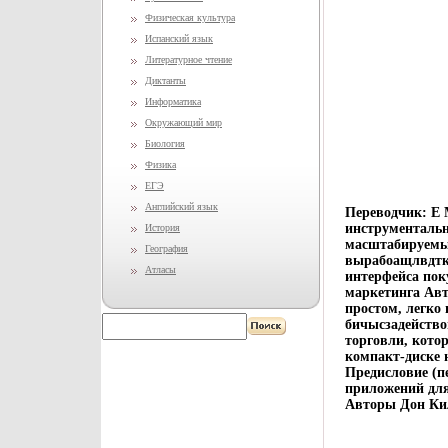
Физическая культура
Испанский язык
Литературное чтение
Диктанты
Информатика
Окружающий мир
Биология
Физика
ЕГЭ
Английский язык
Переводчик: Е 
инструментальн
История
масштабируемых
География
вырабоащлвдтки
Атласы
интерфейса пок
маркетинга Авт
простом, легко
бичысзадейство
торговли, кото
компакт-диске 
Предисловие (п
приложений для
Авторы Дон Кил