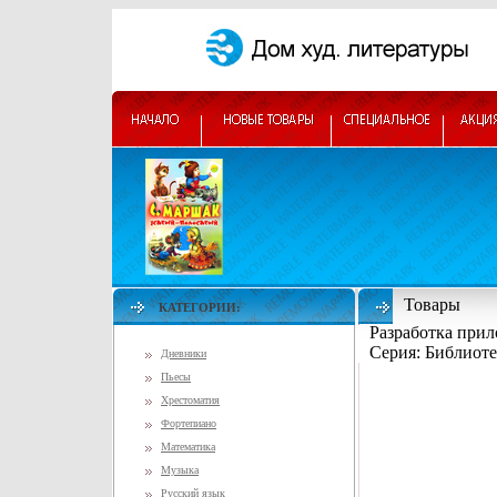
Товары
КАТЕГОРИИ:
Разработка при
Серия: Библиот
Дневники
Пьесы
Хрестоматия
Фортепиано
Математика
Музыка
Русский язык