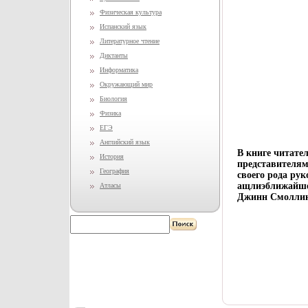
Физическая культура
Испанский язык
Литературное чтение
Диктанты
Информатика
Окружающий мир
Биология
Физика
ЕГЭ
Английский язык
В книге читате
История
представителям
География
своего рода ру
ащлиэближайше
Атласы
Джинн Смоллинг