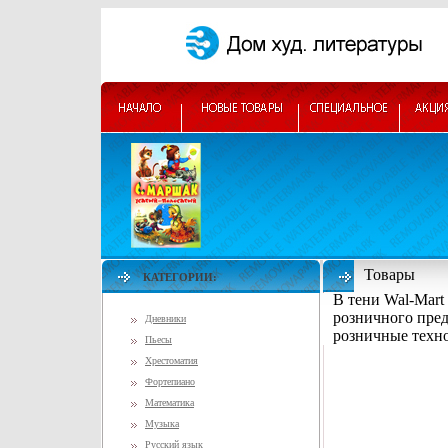
Товары
КАТЕГОРИИ:
В тени Wal-Mart
розничного пре
Дневники
розничные техн
Пьесы
Хрестоматия
Фортепиано
Математика
Музыка
Русский язык