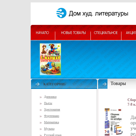
Товары
КАТЕГОРИИ:
Дневники
Сбор
Пьесы
7-8 
мето
Хрестоматия
УМК 
Фортепиано
Да
ор
Математика
уч
Музыка
ре
Русский язык