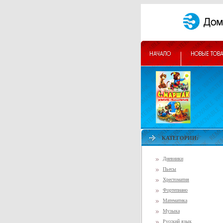
КАТЕГОРИИ:
Дневники
Пьесы
Хрестоматия
Фортепиано
Математика
Музыка
Русский язык