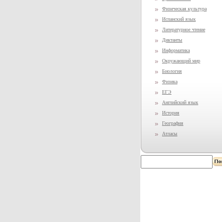
Физическая культура
Испанский язык
Литературное чтение
Диктанты
Информатика
Окружающий мир
Биология
Физика
ЕГЭ
Английский язык
История
География
Атласы